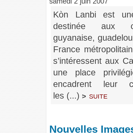
samedi 2 juin 2007
Kòn Lanbi est une
destinée aux co
guyanaise, guadelou
France métropolitain
s’intéressent aux C
une place privilég
encadrent leur c
les (...)
suite
>
Nouvelles Images