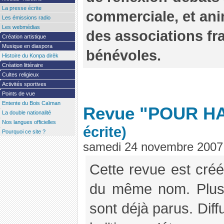
La presse écrite
commerciale, et ani
Les émissions radio
Les webmédias
des associations fr
Création artistique
Musique en diaspora
bénévoles.
Histoire du Konpa dirèk
Création littéraire
Cultes religieux
Activités sportives
Points de vue
Entente du Bois Caïman
Revue "POUR HA
La double nationalité
Nos langues officielles
écrite)
Pourquoi ce site ?
samedi 24 novembre 2007
Cette revue est créé
du même nom. Plusi
sont déjà parus. Diff