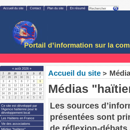
Accueil du site
Contact
Plan du site
En résumé
Portail d’information sur la c
«
août 2026
»
Accueil du site
Média
>
l
m
m
j
v
s
d
27
28
29
30
31
1
2
3
4
5
6
7
8
9
Médias "haïti
10
11
12
13
14
15
16
17
18
19
20
21
22
23
24
25
26
27
28
29
30
31
1
2
3
4
5
6
Les sources d’infor
Ce site est développé par
l’Agence haïtienne pour le
développement local
présentées sont pr
Les Haïtiens en France
Vie des associations
de réflexion-débats
Médias "haïtiens"