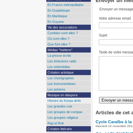
Envoyer un mess
En France métropolitaine
Envoyer un messag
En Guadeloupe
En Martinique
Votre adresse email
En Guyane
Vie des associations
Combien sont-elles ?
Sujet
Où sont-elles ?
Que font-elles ?
Médias "haïtiens"
Texte de votre messa
La presse écrite
Les émissions radio
Les webmédias
Création artistique
Les chorégraphes
Les instrumentistes
Les peintres
Musique en diaspora
Histoire du Konpa dirèk
Les grandes voix
Articles de cet 
Les groupes de compas
Les groupes religieux
Cycle Caraïbe à la
Rap et Rnb
mercredi 14 novembre 201
Création littéraire