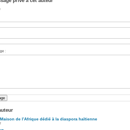
age privé à cet auteur
e
ge :
auteur
 Maison de l’Afrique dédié à la diaspora haïtienne
2