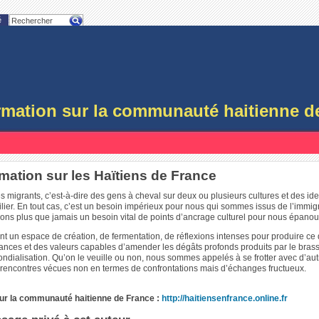
é
ormation sur la communauté haitienne d
rmation sur les Haïtiens de France
s migrants, c’est-à-dire des gens à cheval sur deux ou plusieurs cultures et des ident
ilier. En tout cas, c’est un besoin impérieux pour nous qui sommes issus de l’immig
ons plus que jamais un besoin vital de points d’ancrage culturel pour nous épanoui
nt un espace de création, de fermentation, de réflexions intenses pour produire ce 
nces et des valeurs capables d’amender les dégâts profonds produits par le bra
ondialisation. Qu’on le veuille ou non, nous sommes appelés à se frotter avec d’aut
de rencontres vécues non en termes de confrontations mais d’échanges fructueux.
 sur la communauté haitienne de France :
http://haitiensenfrance.online.fr