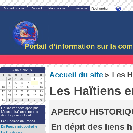
Accueil du site
Contact
Plan du site
En résumé
Portail d’information sur la c
«
août 2026
»
Accueil du site
Les Ha
>
l
m
m
j
v
s
d
27
28
29
30
31
1
2
3
4
5
6
7
8
9
Les Haïtiens 
10
11
12
13
14
15
16
17
18
19
20
21
22
23
24
25
26
27
28
29
30
31
1
2
3
4
5
6
Ce site est développé par
APERCU HISTORIQ
l’Agence haïtienne pour le
développement local
Les Haïtiens en France
En dépit des liens h
En France métropolitaine
En Guadeloupe