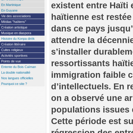
existent entre Haïti 
En Martinique
En Guyane
haïtienne est resté
Vie des associations
Médias "haïtiens"
dans ce pays jusqu’a
Création artistique
Musique en diaspora
attendre la décennie
Histoire du Konpa dirèk
Création littéraire
s’installer durable
Cultes religieux
Activités sportives
ressortissants haïtie
Points de vue
Entente du Bois Caïman
immigration faible 
La double nationalité
Nos langues officielles
d’intellectuels. En 
Pourquoi ce site ?
on a observé une ar
populations issues
Cette période est s
régression des entr