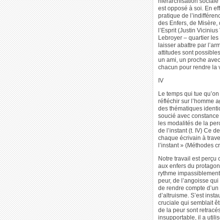
hiérarchisation social
est opposé à soi. En eff
pratique de l’indiffére
des Enfers, de Misère,
l’Esprit (Justin Viciniu
Lebroyer – quartier les
laisser abattre par l’ar
attitudes sont possibles
un ami, un proche avec 
chacun pour rendre la vi
IV
Le temps qui tue qu’on n
réfléchir sur l’homme a
des thématiques identiq
soucié avec constance 
les modalités de la perce
de l’instant (t. IV) Ce 
chaque écrivain à trave
l’instant » (Méthodes cr
Notre travail est perçu
aux enfers du protagoni
rythme impassiblement 
peur, de l’angoisse qui
de rendre compte d’un d
d’altruisme. S’est inst
cruciale qui semblait ê
de la peur sont retracé
insupportable, il a uti