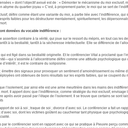
sées » dont l’objectif avoué est de : « Démonter le mécanisme du moi exclusif, moi
n abyme du quartier-joyau » C’est, à proprement parler, le moi qui se sert de l’indif
usif, défini comme étant une variante du moi, a partie liée avec l’indifférence, qui s
esprits faibles pour les déstructurer mentalement, spirituellement, les dépersonnali
mort.
sont données du vocable indifférence :
e assertion contraire à la vérité, qui joue sur le ressort du mépris, en tout cas les d
antôt à la bestialité, tantôt à la sécheresse intellectuelle. Elle se différencie de l’all
i qui est figé dans sa bestialité originelle. Et le conférencier Vital a proclamé que l’i
nité—qui s’assimile à l’allocentrisme défini comme une attitude psychologique qui 
d’intérêt ; il est le contraire du solipsisme.
e : émettre des signaux pour provoquer un sentiment d’amoindrissement ou même 
 déployées ont obtenues de bons résultats sur les esprits faibles, qui se coupent d
e l’isolement, par ainsi elle est une arme meurtrière dans les mains des indifférents
a mort. Il appert donc que l’indifférence, comme stratégie du moi exclusif, envisage
tre après avoir passé par l’étape de l’isolement. Il se trouve que certains se sont la
nts
 rapport de soi à soi ; traque de soi ; divorce d’avec soi. Le conférencier a fait un r
nt d’avec soi, dont les victimes goûtent au cauchemar tant physique que psychologi
ialité.
s par le conférencier sont en rapport avec ce qui se pratique à Pieuvre perçu comm