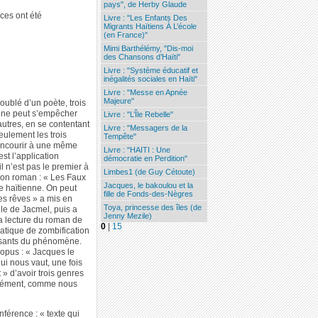
pays", de Herby Glaude
rces ont été
Livre : "Les Enfants Des
Migrants Haïtiens À L’école
(en France)"
Mimi Barthélémy, "Dis-moi
des Chansons d’Haïti"
Livre : "Système éducatif et
inégalités sociales en Haïti"
Livre : "Messe en Apnée
Majeure"
doublé d’un poète, trois
 Il ne peut s’empêcher
Livre : "L’Île Rebelle"
 autres, en se contentant
Livre : "Messagers de la
eulement les trois
Tempête"
concourir à une même
Livre : "HAITI : Une
est l’application
démocratie en Perdition"
il n’est pas le premier à
Limbes1 (de Guy Cétoute)
on roman : « Les Faux
Jacques, le bakoulou et la
re haïtienne. On peut
fille de Fonds-des-Nègres
es rêves » a mis en
Toya, princesse des îles (de
lle de Jacmel, puis a
Jenny Mezile)
La lecture du roman de
0
|
15
atique de zombification
issants du phénomène.
 opus : « Jacques le
ui nous vaut, une fois
» d’avoir trois genres
parément, comme nous
nférence : « texte qui