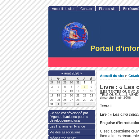
Accueil du site
Contact
Plan du site
En résum
Portail d’inf
«
août 2026
»
Accueil du site
Créatio
>
l
m
m
j
v
s
d
27
28
29
30
31
1
2
Livre : « Les 
3
4
5
6
7
8
9
10
11
12
13
14
15
16
{LES TEXTES QUE VOUS
TELS QUELS…..}, VENDR
17
18
19
20
21
22
23
dimanche 8 juin 2008
24
25
26
27
28
29
30
31
1
2
3
4
5
6
Texte I
Ce site est développé par
Lire : « Les cinq colon
l’Agence haïtienne pour le
développement local
En guise d’introductio
Les Haïtiens en France
C’est la deuxième œuvre
Vie des associations
thématiques récurrentes
Médias "haïtiens"