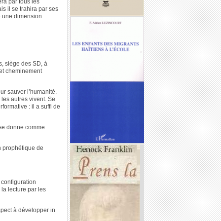
ra par tous les
 il se trahira par ses
te une dimension
is, siège des SD, à
e et cheminement
pour sauver l’humanité.
e les autres vivent. Se
formative : il a suffi de
ui se donne comme
on prophétique de
 configuration
la lecture par les
pect à développer in