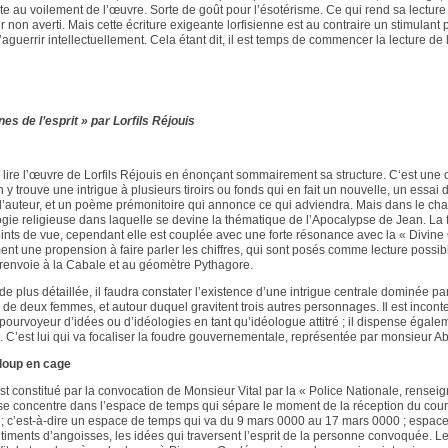
te au voilement de l’œuvre. Sorte de goût pour l’ésotérisme. Ce qui rend sa lectu
 non averti. Mais cette écriture exigeante lorfisienne est au contraire un stimulant p
aguerrir intellectuellement. Cela étant dit, il est temps de commencer la lecture de 
nes de l’esprit » par Lorfils Réjouis
re l’œuvre de Lorfils Réjouis en énonçant sommairement sa structure. C‘est une 
 y trouve une intrigue à plusieurs tiroirs ou fonds qui en fait un nouvelle, un essai
l’auteur, et un poème prémonitoire qui annonce ce qui adviendra. Mais dans le ch
e religieuse dans laquelle se devine la thématique de l’Apocalypse de Jean. La fil
oints de vue, cependant elle est couplée avec une forte résonance avec la « Divin
t une propension à faire parler les chiffres, qui sont posés comme lecture possib
i renvoie à la Cabale et au géomètre Pythagore.
de plus détaillée, il faudra constater l’existence d’une intrigue centrale dominée par
e deux femmes, et autour duquel gravitent trois autres personnages. Il est inconte
 pourvoyeur d’idées ou d’idéologies en tant qu’idéologue attitré ; il dispense égaleme
e. C’est lui qui va focaliser la foudre gouvernementale, représentée par monsieur 
loup en cage
st constitué par la convocation de Monsieur Vital par la « Police Nationale, rens
e se concentre dans l’espace de temps qui sépare le moment de la réception du cour
; c’est-à-dire un espace de temps qui va du 9 mars 0000 au 17 mars 0000 ; espace
ntiments d’angoisses, les idées qui traversent l’esprit de la personne convoquée. Le