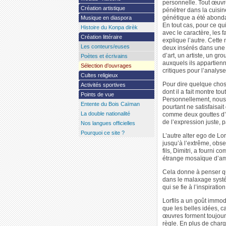
personnelle. Tout œuvre
Création artistique
pénétrer dans la cuisin
génétique a été abonda
Musique en diaspora
En tout cas, pour ce qu
Histoire du Konpa dirèk
avec le caractère, les 
Création littéraire
explique l’autre. Cette 
Les conteurs/euses
deux insérés dans une 
d’art, un artiste, un gr
Poètes et écrivains
auxquels ils appartienn
Sélection d’ouvrages
critiques pour l’analys
Cultes religieux
Pour dire quelque chose 
Activités sportives
dont il a fait montre tou
Points de vue
Personnellement, nous 
Entente du Bois Caïman
pourtant ne satisfaisai
La double nationalité
comme deux gouttes d’e
de l’expression juste, 
Nos langues officielles
Pourquoi ce site ?
L’autre alter ego de Lor
jusqu’à l’extrême, obses
fils, Dimitri, a fourni 
étrange mosaïque d’am
Cela donne à penser qu’
dans le malaxage systé
qui se fie à l’inspiration
Lorfils a un goût immod
que les belles idées, ca
œuvres forment toujours
règle. En plus de charg