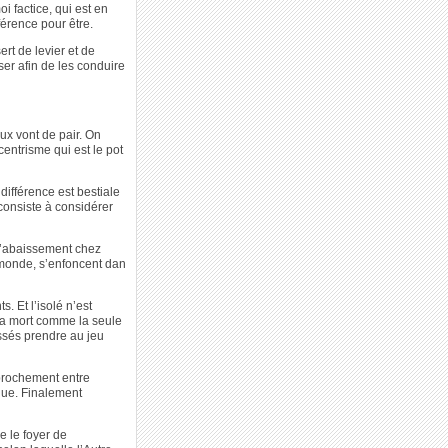
 factice, qui est en
férence pour être.
ert de levier et de
ser afin de les conduire
eux vont de pair. On
ocentrisme qui est le pot
ndifférence est bestiale
consiste à considérer
d’abaissement chez
u monde, s’enfoncent dan
. Et l’isolé n’est
 la mort comme la seule
issés prendre au jeu
approchement entre
que. Finalement
e le foyer de