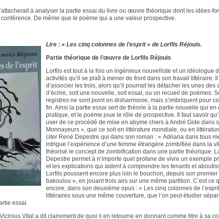
’attacherait à analyser la partie essai du livre ou œuvre théorique dont les idées-fo
conférence. De même que le poème qui a une valeur prospective.
Lire : « Les cinq colonnes de l’esprit » de Lorfils Réjouis.
Partie théorique de l’œuvre de Lorfils Réjouis
Lorfils est tout à la fois un ingénieux nouvelliste et un idéologue 
activités qu’il se plaît à mener de front dans son travail littéraire.
d’associer les trois, alors qu’il pourrait les détacher les unes des
d’écrire, soit une nouvelle, soit essai, ou un recueil de poèmes. S
registres ne sont point en disharmonie, mais s’imbriquent pour 
fin. Ainsi la partie essai sert de théorie à la partie nouvelle qui en 
pratique, et le poème joue le rôle de prospective. Il faut savoir qu’
user de ce procédé de mise en abyme chers à André Gide dans s
Monnayeurs », que ce soit en littérature mondiale, ou en littératu
citer René Depestre qui dans son roman : « Adriana dans tous m
intrigue l’expérience d’une femme étrangère zombifiée dans la vi
théorisé le concept de zombification dans une partie théorique. 
Depestre permet à n’importe quel profane de vivre un exemple pr
et les explications qui aident à comprendre les tenants et about
Lorfils poussent encore plus loin le bouchon, depuis son premier
bakoulou », en jouant trois airs sur une même partition. C’est ce q
encore, dans son deuxième opus : « Les cinq colonnes de l’esprit 
littéraires sous une même couverture, que l’on peut étudier sé
artie essai.
Vicinius Vital a dit clairement de quoi il en retourne en donnant comme titre à sa co