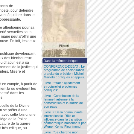
oments de
mpête, pour détendre
vant équilibre dans le
 oppressante.
re attentionné pour sa
erté sexuelles sous
marié peut s’offrir une
use. En fait, les deux
 politique développant
ceux des bienheureux.
Dans la même rubrique
où chacun est à sa
CONFERENCE-DEBAT : Le
nement de la justice qui
programme de scolarisation
nfers, Misère et
gratuite du président Michel
Martelly : critiques et appuis.
Livre : "Haïti : ajustement
t en compte, à partir de
structurel et problèmes
ment là où évoluent les
politiques"
t passé dans les
Livre : Contribution de la
s.
femme haïtienne à la
construction et la survie de
 celle de la Divine
son pays
en se prêter à une
Livre :« De la communauté
 avec cette fois-ci une
internationale. Rôle et
iège de la Police
influence dans la transition
démocratique haïtienne » par
icature de la guerre
Wiener Kerns Fleurimond
très critique, ou
Livre : "Je cherche mon