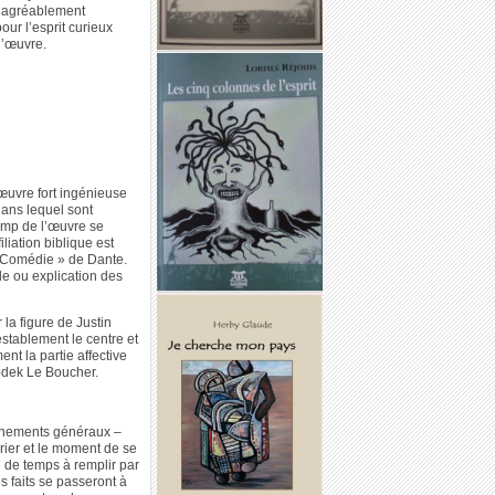
re agréablement
our l’esprit curieux
l’œuvre.
œuvre fort ingénieuse
 dans lequel sont
amp de l’œuvre se
iation biblique est
e Comédie » de Dante.
le ou explication des
 la figure de Justin
stablement le centre et
nt la partie affective
Abdek Le Boucher.
eignements généraux –
rier et le moment de se
 de temps à remplir par
s faits se passeront à