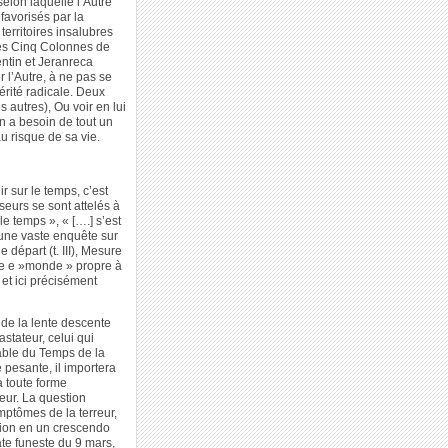
elon laquelle l’Autre
éfavorisés par la
territoires insalubres
les Cinq Colonnes de
lentin et Jeranreca
r l’Autre, à ne pas se
térité radicale. Deux
s autres), Ou voir en lui
n a besoin de tout un
au risque de sa vie.
r sur le temps, c’est
seurs se sont attelés à
e temps », « [….] s’est
 une vaste enquête sur
e départ (t. III), Mesure
r le e »monde » propre à
 et ici précisément
 de la lente descente
stateur, celui qui
able du Temps de la
 pesante, il importera
à toute forme
reur. La question
mptômes de la terreur,
ssion en un crescendo
ate funeste du 9 mars,