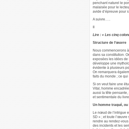
penchant naturel le por
malaisée pour le lecteur
avide d’épreuve pour s’
A suivre…..
II
Lire : « Les cinq colon
Structure de l’œuvre
Nous commencerons à li
dans sa constitution. On
exposées les idées de 
développe une mythologi
évidente à plusieurs p
On remarquera égalemen
faits du monde ; ce qu
Si on veut faire une étu
Vital, homme encadrée d
aussi la tête pensante,
et sentimentale du livr
Un homme traqué, ou 
Le nœud de l’intrigue e
SD » ; et toute l’œuvr
rendre au rendez-vous 
des incidents et les se