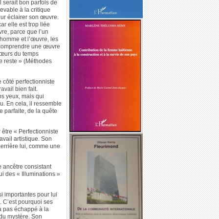
l serait bon parfois de
vable à la critique
ur éclairer son œuvre.
r elle est trop liée
vre, parce que l’un
l’homme et l’œuvre, les
ur comprendre une œuvre
s mœurs du temps
 le reste » (Méthodes
e côté perfectionniste
avail bien fait.
os yeux, mais qui
u. En cela, il ressemble
parfaite, de la quête
r être « Perfectionniste
avail artistique. Son
 derrière lui, comme une
e ancêtre consistant
 des « Illuminations »
i importantes pour lui
s. C’est pourquoi ses
’a pas échappé à la
, du mystère. Son