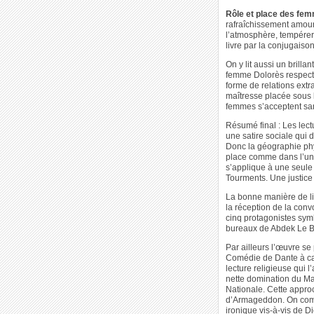
Rôle et place des fem
rafraîchissement amour
l’atmosphère, tempérer 
livre par la conjugais
On y lit aussi un brill
femme Dolorès respecté
forme de relations extr
maîtresse placée sous 
femmes s’acceptent sans
Résumé final : Les lect
une satire sociale qui 
Donc la géographie phy
place comme dans l’univ
s’applique à une seule 
Tourments. Une justice
La bonne manière de lir
la réception de la conv
cinq protagonistes symbo
bureaux de Abdek Le B
Par ailleurs l’œuvre se
Comédie de Dante à caus
lecture religieuse qui l
nette domination du Mal
Nationale. Cette approc
d’Armageddon. On compre
ironique vis-à-vis de D