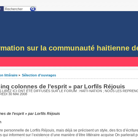
é
ormation sur la communauté haitienne d
n littéraire
Sélection d’ouvrages
>
cinq colonnes de l’esprit » par Lorfils Réjouis
 LIREZ ICI ONT ÉTÉ DIFFUSÉS SUR LE FORUM : HAÏTI-NATION ; NOUS LES REPRE
EDI 30 MAI 2008
nes de l’esprit » par Lorfils Réjouis
n
 personnelle de Lorfils Réjouis, mais déjà se précisent un style, des tics d’écriture
 qui informent sur l’existence d’une manière d‘être littéraire acquise On parlerait