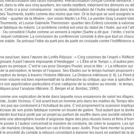
e ou hiérarchisation des races humaines. Hiérarchisation conçue comme déviance, s
et, dans la ville aux cinq quartiers, les nantis rejettent, méprisent les démunis ou d
nce. Celle-ci a pour conséquence : racisme, dépréciation de l’Autre relégué dans les 
 des Tourments, traités comme des moins que rien. Or le but que se sont assignés 
s Vital – quartier de la Misère-, son voisin Martin Le Fils, Le peintre Gray Lesaint-Va
 Tourments, et Louise Gabrielle Thermosier- quartier des Enfers) consiste à valorise
me fatidique du mépris. Le problème central est celui du statut de l’Autre, qui est l’al
 : Ou considéré l’Autre comme un ennemi à rejeter (Sartre a dit que : l’enfer, c’est le
lequel collaborer. La conclusion du conférencier consiste à dire que tout un chacu
e viable. Se prévaut l’idée du parti pris de partir en croisade contre l’indifférence 
e peut tuer, dans l’œuvre de Lorfils Réjouis : « Cinq colonnes de l’esprit » Réfléchi
gissant. A part l’œuvre imposante d’Heidegger : « L’Être et le Temps », d’autres pen
ues ou presque. C’est le cas pour Georges Poulet, sous le titre : « La réflexion sur l
de la perception, le temps et l’espace. Ses Etudes sur le temps humain proposent
ption du temps à travers l’histoire littéraire. La Distance intérieure (t. II), Le Point d
dernier volume est bien représentatif de la démarche du critique, qui vise à spécifie
rs son appréciation particulière d’une catégorie de la relation au monde : le temps,
itiques pour l’analyse littéraire. D. Berger et al. Bordas, 1990)
 comme une explication de texte dans laquelle nous essaierons de saisir les étapes
ste, Justin Vicinius. C’est avant tout un homme pris dans les mailles du Temps déva
les pas qui conduisent à l’échafaud du pire. C’est proprement la scansion impitoy
 écrase de son poids fatidique comme un boulet de galère. Tout autant que la durée
estin tout tracé porté par un projet au parfum de souffre dans une société rebelle 
aurée une atmosphère lourde d’angoisse digne des plus réussis livres et films d’hor
tre posée à l’auteur concernait la manière de conduire, de créer le suspens. Les sy
s de manière clinique, faisant un cas d’école avec Justin. Pour faire monter la pre
lisé le procédé du compte à rebours consistant à égrener les jours en partant de la d