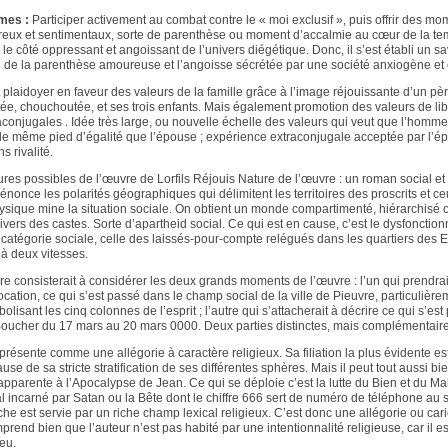
mes :
Participer activement au combat contre le « moi exclusif », puis offrir des m
eux et sentimentaux, sorte de parenthèse ou moment d’accalmie au cœur de la te
le côté oppressant et angoissant de l’univers diégétique. Donc, il s’est établi un sa
on de la parenthèse amoureuse et l’angoisse sécrétée par une société anxiogène et
ant plaidoyer en faveur des valeurs de la famille grâce à l’image réjouissante d’un pè
e, chouchoutée, et ses trois enfants. Mais également promotion des valeurs de lib
aconjugales . Idée très large, ou nouvelle échelle des valeurs qui veut que l’homme 
le même pied d’égalité que l’épouse ; expérience extraconjugale acceptée par l’épo
 rivalité.
ures possibles de l’œuvre de Lorfils Réjouis Nature de l’œuvre : un roman social et
dénonce les polarités géographiques qui délimitent les territoires des proscrits et 
sique mine la situation sociale. On obtient un monde compartimenté, hiérarchisé 
ers des castes. Sorte d’apartheid social. Ce qui est en cause, c’est le dysfonction
catégorie sociale, celle des laissés-pour-compte relégués dans les quartiers des E
 à deux vitesses.
e consisterait à considérer les deux grands moments de l’œuvre : l’un qui prendrai
ocation, ce qui s’est passé dans le champ social de la ville de Pieuvre, particulière
lisant les cinq colonnes de l’esprit ; l’autre qui s’attacherait à décrire ce qui s’es
oucher du 17 mars au 20 mars 0000. Deux parties distinctes, mais complémentaire
 présente comme une allégorie à caractère religieux. Sa filiation la plus évidente est
e de sa stricte stratification de ses différentes sphères. Mais il peut tout aussi bi
’apparente à l’Apocalypse de Jean. Ce qui se déploie c’est la lutte du Bien et du Mal
 incarné par Satan ou la Bête dont le chiffre 666 sert de numéro de téléphone au s
he est servie par un riche champ lexical religieux. C’est donc une allégorie ou car
nd bien que l’auteur n’est pas habité par une intentionnalité religieuse, car il est 
ieu.