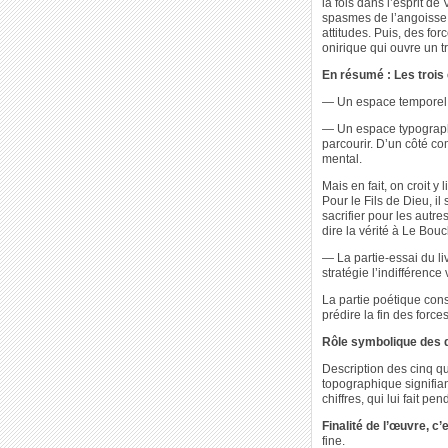
la fois dans l’esprit d
spasmes de l’angoisse. 
attitudes. Puis, des fo
onirique qui ouvre un t
En résumé : Les trois
— Un espace temporel :
— Un espace typographiq
parcourir. D’un côté c
mental.
Mais en fait, on croit y
Pour le Fils de Dieu, il 
sacrifier pour les autres
dire la vérité à Le Bouc
— La partie-essai du l
stratégie l’indifférence
La partie poétique cons
prédire la fin des force
Rôle symbolique des q
Description des cinq qu
topographique signifiant
chiffres, qui lui fait pe
Finalité de l’œuvre, c’
fine.