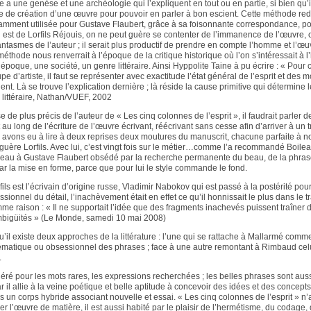
 a une genèse et une archéologie qui l’expliquent en tout ou en partie, si bien qu’i
e de création d’une œuvre pour pouvoir en parler à bon escient. Cette méthode rede
mment utilisée pour Gustave Flaubert, grâce à sa foisonnante correspondance, po
i est de Lorfils Réjouis, on ne peut guère se contenter de l’immanence de l’œuvre, ca
fantasmes de l’auteur ; il serait plus productif de prendre en compte l’homme et l’œu
méthode nous renverrait à l’époque de la critique historique où l’on s’intéressait à 
époque, une société, un genre littéraire. Ainsi Hyppolite Taine à pu écrire : « Po
oupe d’artiste, il faut se représenter avec exactitude l’état général de l’esprit et de
ent. Là se trouve l’explication dernière ; là réside la cause primitive qui détermine
e littéraire, Nathan/VUEF, 2002
de plus précis de l’auteur de « Les cinq colonnes de l’esprit », il faudrait parler d
t au long de l’écriture de l’œuvre écrivant, réécrivant sans cesse afin d’arriver à un tr
avons eu à lire à deux reprises deux moutures du manuscrit, chacune parfaite à n
t guère Lorfils. Avec lui, c’est vingt fois sur le métier…comme l’a recommandé Boilea
au à Gustave Flaubert obsédé par la recherche permanente du beau, de la phrase 
par la mise en forme, parce que pour lui le style commande le fond.
fils est l’écrivain d’origine russe, Vladimir Nabokov qui est passé à la postérité pou
sionnel du détail, l’inachèvement était en effet ce qu’il honnissait le plus dans le tr
comme raison : « Il ne supportait l’idée que des fragments inachevés puissent traîner
bigüités » (Le Monde, samedi 10 mai 2008)
il existe deux approches de la littérature : l’une qui se rattache à Mallarmé comm
matique ou obsessionnel des phrases ; face à une autre remontant à Rimbaud celui
.
éré pour les mots rares, les expressions recherchées ; les belles phrases sont auss
r il allie à la veine poétique et belle aptitude à concevoir des idées et des concept
 un corps hybride associant nouvelle et essai. « Les cinq colonnes de l’esprit » n
er l’œuvre de matière, il est aussi habité par le plaisir de l’hermétisme, du codage