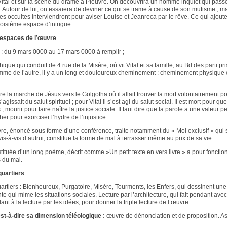
e Vital et sur la scène du drame à Pieuvre. On découvrira un homme inquiet qui passe
Autour de lui, on essaiera de deviner ce qui se trame à cause de son mutisme ; mais
rces occultes interviendront pour aviser Louise et Jeanreca par le rêve. Ce qui ajou
roisième espace d’intrigue.
 espaces de l’œuvre
 du 9 mars 0000 au 17 mars 0000 à remplir ;
ue qui conduit de 4 rue de la Misère, où vit Vital et sa famille, au Bd des parti pr
omme de l’autre, il y a un long et douloureux cheminement : cheminement physiqu
 lire la marche de Jésus vers le Golgotha où il allait trouver la mort volontairement 
s’agissait du salut spirituel ; pour Vital il s’est agi du salut social. Il est mort pour qu
 ; mourir pour faire naître la justice sociale. Il faut dire que la parole a une valeur per
her pour exorciser l’hydre de l’injustice.
ivre, énoncé sous forme d’une conférence, traite notamment du « Moi exclusif » q
 vis-à-vis d’autrui, constitue la forme de mal à terrasser même au prix de sa vie.
tituée d’un long poème, décrit comme »Un petit texte en vers livre » a pour foncti
s du mal.
uartiers
artiers : Bienheureux, Purgatoire, Misère, Tourments, les Enfers, qui dessinent une
e qui mime les situations sociales. Lecture par l’architecture, qui fait pendant avec 
ndant à la lecture par les idées, pour donner la triple lecture de l’œuvre.
est-à-dire sa dimension téléologique :
œuvre de dénonciation et de proposition. As