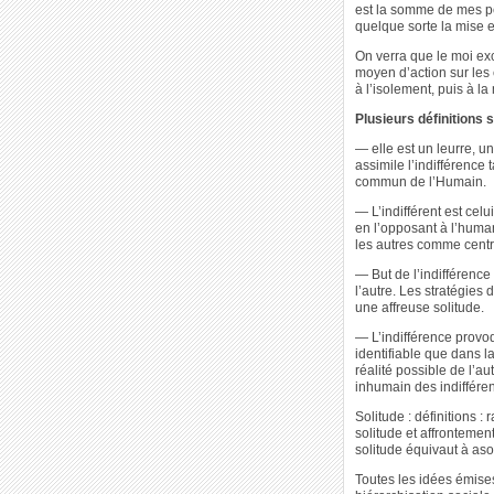
est la somme de mes pen
quelque sorte la mise e
On verra que le moi excl
moyen d’action sur les 
à l’isolement, puis à la 
Plusieurs définitions 
— elle est un leurre, un
assimile l’indifférence t
commun de l’Humain.
— L’indifférent est celu
en l’opposant à l’huma
les autres comme centre 
— But de l’indifférenc
l’autre. Les stratégies
une affreuse solitude.
— L’indifférence provoqu
identifiable que dans l
réalité possible de l’au
inhumain des indiffére
Solitude : définitions :
solitude et affronteme
solitude équivaut à asoc
Toutes les idées émise