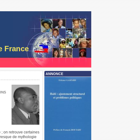
e France
ANNONCE
NONS
 ; on retrouve certaines
 presque de mythologie