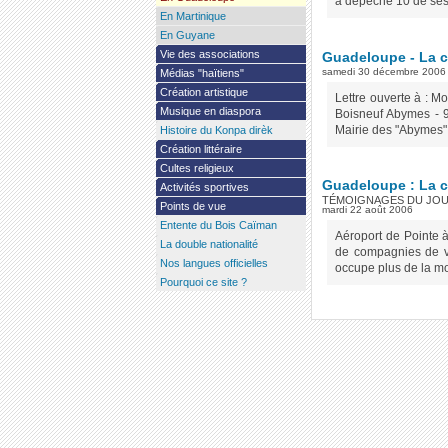
a dépêché 10 de ses 
En Martinique
En Guyane
Vie des associations
Guadeloupe - La c
samedi 30 décembre 2006
Médias "haïtiens"
Création artistique
Lettre ouverte à : 
Musique en diaspora
Boisneuf Abymes - 9
Mairie des "Abymes" d
Histoire du Konpa dirèk
Création littéraire
Cultes religieux
Guadeloupe : La c
Activités sportives
TÉMOIGNAGES DU JOU
Points de vue
mardi 22 août 2006
Entente du Bois Caïman
Aéroport de Pointe à
La double nationalité
de compagnies de vo
Nos langues officielles
occupe plus de la moi
Pourquoi ce site ?