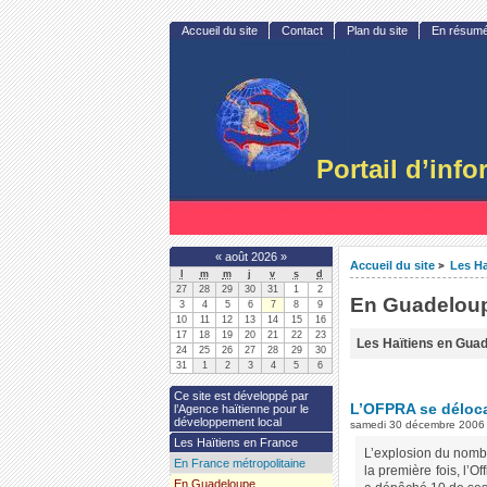
Accueil du site
Contact
Plan du site
En résum
Portail d’inf
«
août 2026
»
Accueil du site
Les Ha
>
l
m
m
j
v
s
d
27
28
29
30
31
1
2
En Guadelou
3
4
5
6
7
8
9
10
11
12
13
14
15
16
17
18
19
20
21
22
23
Les Haïtiens en Gua
24
25
26
27
28
29
30
31
1
2
3
4
5
6
Ce site est développé par
L’OFPRA se déloc
l’Agence haïtienne pour le
développement local
samedi 30 décembre 2006
Les Haïtiens en France
L’explosion du nombr
En France métropolitaine
la première fois, l’O
En Guadeloupe