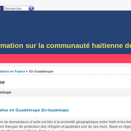
é
ormation sur la communauté haitienne d
ïtiens en France
En Guadeloupe
>
pe
deloupe
alise en Guadeloupe
(En Guadeloupe)
e de demandeurs d’asile est liée à la proximité géographique entre Haiti et les Anti
ffice français de protection des réfugiés et apatrides sort de ses murs. Basé en régi