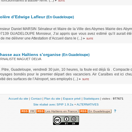
fonctionnaires à Basse-Terre. (...)
suite
>
olère d’Edwige Lafleur
(En Guadeloupe)
Monsieur Daniel MARSIN Sénateur et Maire de la Ville des Abymes Mairie des Aby
7139 GUADELOUPE Monsieur, J’ai appris que vous avez estimé qu’il aurait été
e me délivrer une Attestation d’Accueil dans le (...)
suite
>
hasse aux Haïtiens s’organise
(En Guadeloupe)
RNALISTE MAGUET DELVA
 Pitre, Guadeloupe, vendredi 30 juin, 10 heures, la foule est déjà là . Compacte
yages bondés pour le premier départ des vacanciers. Air Caraïbes est ici che
tié des surfaces de l’Aéroport, ses employés (...)
suite
>
Accueil du site
|
Contact
|
Plan du site
|
Espace privé
|
Statistiques
|
visites :
977671
Site réalisé avec SPIP 1.9.2a
+
ALTERNATIVES
?
RSS
FR
RSS
Les Haïtiens en France
RSS
En Guadeloupe